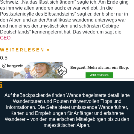
Schweiz. „Na das lässt sich ändern“ sagte ich. Am Ende ging
es ihm wie allen anderen auch: er war verliebt. „In die
Postkartenidylle des Elbsandsteins“ sagt er, der bisher nur in
den Alpen und an der Amalfiküste wandernd unterwegs war
und nun eines der „mystischsten und schönsten Gebirge
Deutschlands“ kennengelernt hat. Das wiederum sagt die
GEO
.
WEITERLESEN »
Auf
theBackpacker
.
de
finden
Wanderbegeisterte
detaillierte
Wandertouren
und
Routen
mit
wertvollen
Tipps
und
Informationen
.
Die
Seite
bietet
umfassende
Wanderführer
,
Karten
und
Empfehlungen
für
Anfänger
und
erfahrene
Wanderer –
von
den
malerischen
Mittelgebirgen
bis
zu
den
majestätischen
Alpen
.