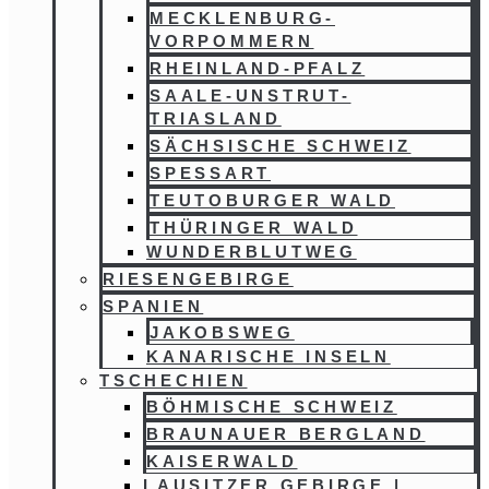
MECKLENBURG-
VORPOMMERN
RHEINLAND-PFALZ
SAALE-UNSTRUT-
TRIASLAND
SÄCHSISCHE SCHWEIZ
SPESSART
TEUTOBURGER WALD
THÜRINGER WALD
WUNDERBLUTWEG
RIESENGEBIRGE
SPANIEN
JAKOBSWEG
KANARISCHE INSELN
TSCHECHIEN
BÖHMISCHE SCHWEIZ
BRAUNAUER BERGLAND
KAISERWALD
LAUSITZER GEBIRGE |