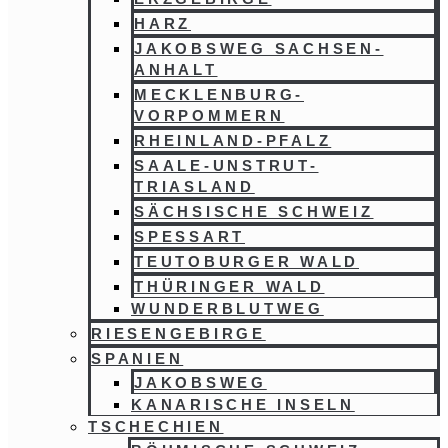
HARZ
JAKOBSWEG SACHSEN-
ANHALT
MECKLENBURG-
VORPOMMERN
RHEINLAND-PFALZ
SAALE-UNSTRUT-
TRIASLAND
SÄCHSISCHE SCHWEIZ
SPESSART
TEUTOBURGER WALD
THÜRINGER WALD
WUNDERBLUTWEG
RIESENGEBIRGE
SPANIEN
JAKOBSWEG
KANARISCHE INSELN
TSCHECHIEN