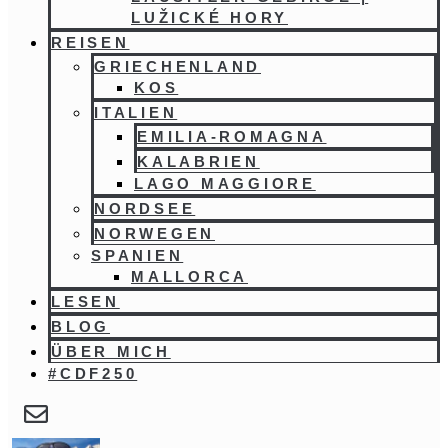
LUŽICKÉ HORY
REISEN
GRIECHENLAND
KOS
ITALIEN
EMILIA-ROMAGNA
KALABRIEN
LAGO MAGGIORE
NORDSEE
NORWEGEN
SPANIEN
MALLORCA
LESEN
BLOG
ÜBER MICH
#CDF250