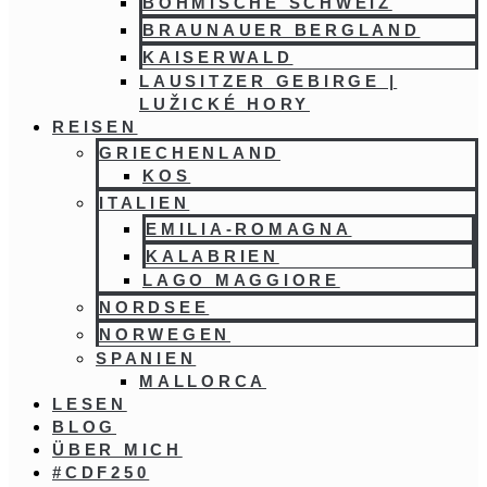
BÖHMISCHE SCHWEIZ
BRAUNAUER BERGLAND
KAISERWALD
LAUSITZER GEBIRGE |
LUŽICKÉ HORY
REISEN
GRIECHENLAND
KOS
ITALIEN
EMILIA-ROMAGNA
KALABRIEN
LAGO MAGGIORE
NORDSEE
NORWEGEN
SPANIEN
MALLORCA
LESEN
BLOG
ÜBER MICH
#CDF250