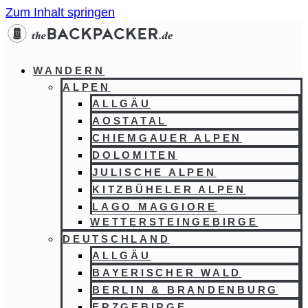
Zum Inhalt springen
WANDERN
ALPEN
ALLGÄU
AOSTATAL
CHIEMGAUER ALPEN
DOLOMITEN
JULISCHE ALPEN
KITZBÜHELER ALPEN
LAGO MAGGIORE
WETTERSTEINGEBIRGE
DEUTSCHLAND
ALLGÄU
BAYERISCHER WALD
BERLIN & BRANDENBURG
ERZGEBIRGE