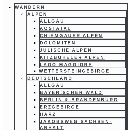
WANDERN
ALPEN
ALLGÄU
AOSTATAL
CHIEMGAUER ALPEN
DOLOMITEN
JULISCHE ALPEN
KITZBÜHELER ALPEN
LAGO MAGGIORE
WETTERSTEINGEBIRGE
DEUTSCHLAND
ALLGÄU
BAYERISCHER WALD
BERLIN & BRANDENBURG
ERZGEBIRGE
HARZ
JAKOBSWEG SACHSEN-
ANHALT