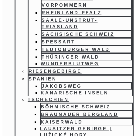
VORPOMMERN
RHEINLAND-PFALZ
SAALE-UNSTRUT-
TRIASLAND
SÄCHSISCHE SCHWEIZ
SPESSART
TEUTOBURGER WALD
THÜRINGER WALD
WUNDERBLUTWEG
RIESENGEBIRGE
SPANIEN
JAKOBSWEG
KANARISCHE INSELN
TSCHECHIEN
BÖHMISCHE SCHWEIZ
BRAUNAUER BERGLAND
KAISERWALD
LAUSITZER GEBIRGE |
LUŽICKÉ HORY