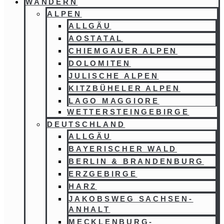
WANDERN
ALPEN
ALLGÄU
AOSTATAL
CHIEMGAUER ALPEN
DOLOMITEN
JULISCHE ALPEN
KITZBÜHELER ALPEN
LAGO MAGGIORE
WETTERSTEINGEBIRGE
DEUTSCHLAND
ALLGÄU
BAYERISCHER WALD
BERLIN & BRANDENBURG
ERZGEBIRGE
HARZ
JAKOBSWEG SACHSEN-
ANHALT
MECKLENBURG-