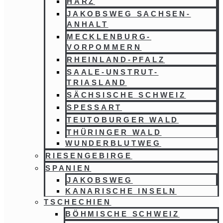
HARZ
JAKOBSWEG SACHSEN-
ANHALT
MECKLENBURG-
VORPOMMERN
RHEINLAND-PFALZ
SAALE-UNSTRUT-
TRIASLAND
SÄCHSISCHE SCHWEIZ
SPESSART
TEUTOBURGER WALD
THÜRINGER WALD
WUNDERBLUTWEG
RIESENGEBIRGE
SPANIEN
JAKOBSWEG
KANARISCHE INSELN
TSCHECHIEN
BÖHMISCHE SCHWEIZ