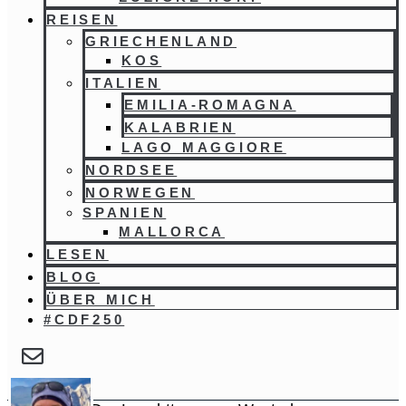
REISEN
GRIECHENLAND
KOS
ITALIEN
EMILIA-ROMAGNA
KALABRIEN
LAGO MAGGIORE
NORDSEE
NORWEGEN
SPANIEN
MALLORCA
LESEN
BLOG
ÜBER MICH
#CDF250