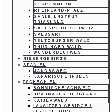
VORPOMMERN
RHEINLAND-PFALZ
SAALE-UNSTRUT-
TRIASLAND
SÄCHSISCHE SCHWEIZ
SPESSART
TEUTOBURGER WALD
THÜRINGER WALD
WUNDERBLUTWEG
RIESENGEBIRGE
SPANIEN
JAKOBSWEG
KANARISCHE INSELN
TSCHECHIEN
BÖHMISCHE SCHWEIZ
BRAUNAUER BERGLAND
KAISERWALD
LAUSITZER GEBIRGE |
LUŽICKÉ HORY