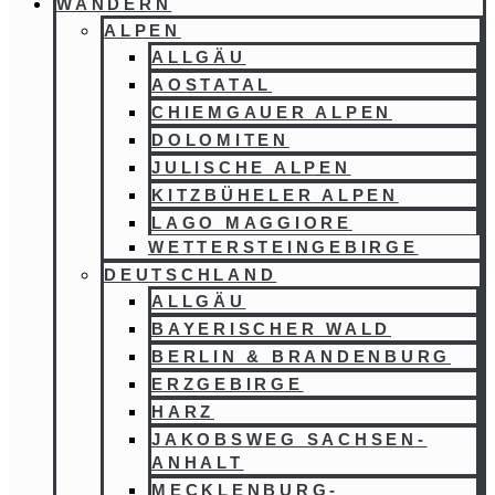
WANDERN
ALPEN
ALLGÄU
AOSTATAL
CHIEMGAUER ALPEN
DOLOMITEN
JULISCHE ALPEN
KITZBÜHELER ALPEN
LAGO MAGGIORE
WETTERSTEINGEBIRGE
DEUTSCHLAND
ALLGÄU
BAYERISCHER WALD
BERLIN & BRANDENBURG
ERZGEBIRGE
HARZ
JAKOBSWEG SACHSEN-
ANHALT
MECKLENBURG-