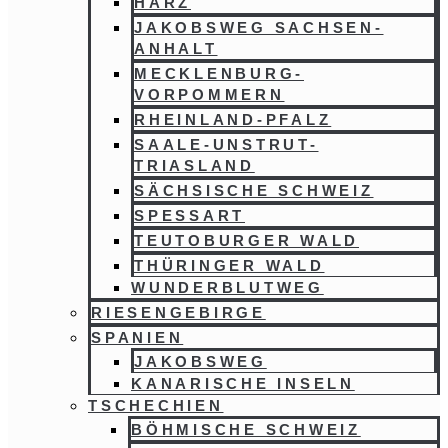
HARZ
JAKOBSWEG SACHSEN-
ANHALT
MECKLENBURG-
VORPOMMERN
RHEINLAND-PFALZ
SAALE-UNSTRUT-
TRIASLAND
SÄCHSISCHE SCHWEIZ
SPESSART
TEUTOBURGER WALD
THÜRINGER WALD
WUNDERBLUTWEG
RIESENGEBIRGE
SPANIEN
JAKOBSWEG
KANARISCHE INSELN
TSCHECHIEN
BÖHMISCHE SCHWEIZ