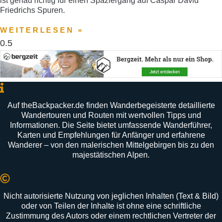
ist genau richtig für einen Spaziergang auf Caspar David
Friedrichs Spuren.
WEITERLESEN »
Auf
theBackpacker
.
de
finden
Wanderbegeisterte
detaillierte
Wandertouren
und
Routen
mit
wertvollen
Tipps
und
Informationen
.
Die
Seite
bietet
umfassende
Wanderführer
,
Karten
und
Empfehlungen
für
Anfänger
und
erfahrene
Wanderer –
von
den
malerischen
Mittelgebirgen
bis
zu
den
majestätischen
Alpen
.
Nicht autorisierte Nutzung von jeglichen Inhalten (Text & Bild)
oder von Teilen der Inhalte ist ohne eine schriftliche
Zustimmung des Autors oder einem rechtlichen Vertreter der