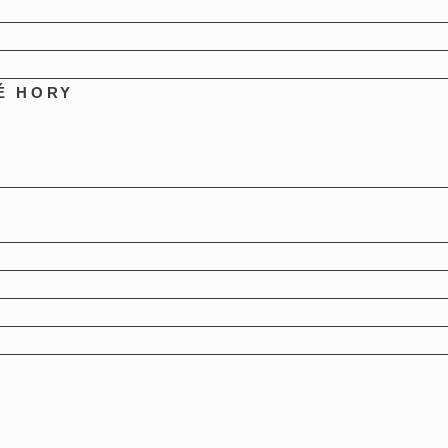
É HORY